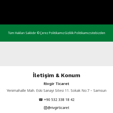
Tüm Hakları Saklıdır ©
Çerez Politikamız
Gizlilik Politikamız
sitebizden
İletişim & Konum
Rivgir Ticaret
Yenimahalle Mah. Eski Sanayi Sitesi 11. Sokak No:7 – Samsun
☎ +90 532 338 18 42
@rivgirticaret