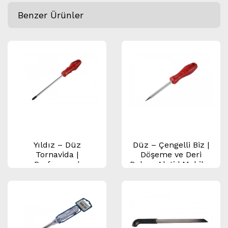
Benzer Ürünler
Yıldız – Düz
Düz – Çengelli Biz |
Tornavida |
Döşeme ve Deri
Profesyonel
Delme Aleti | Mobilya
Tornavida Seti |
Ustası Bizi
Rivgir