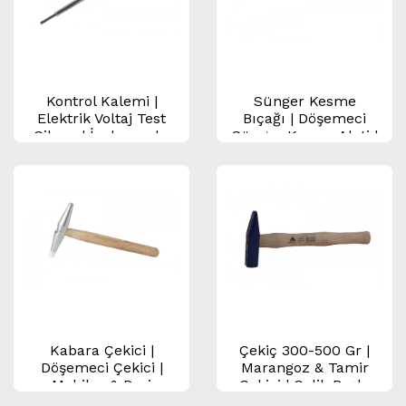
Kontrol Kalemi |
Sünger Kesme
Elektrik Voltaj Test
Bıçağı | Döşemeci
Cihazı | İzolasyonlu
Sünger Kesme Aleti |
Test Kalemi
Mobilya & Koltuk
Sünger Bıçağı
Kabara Çekici |
Çekiç 300-500 Gr |
Döşemeci Çekici |
Marangoz & Tamir
Mobilya & Deri
Çekici | Çelik Başlı,
İşleme Çekici
Kaymaz Saplı