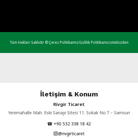
Tüm Hakları Saklıdır ©
Çerez Politikamız
Gizlilik Politikamız
sitebizden
İletişim & Konum
Rivgir Ticaret
Yenimahalle Mah. Eski Sanayi Sitesi 11. Sokak No:7 – Samsun
☎ +90 532 338 18 42
@rivgirticaret