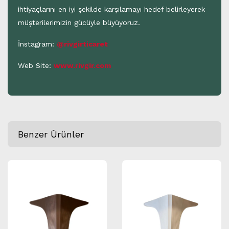
ihtiyaçlarını en iyi şekilde karşılamayı hedef belirleyerek
müşterilerimizin gücüyle büyüyoruz.
İnstagram:
@rivgirticaret
Web Site:
www.rivgir.com
Benzer Ürünler