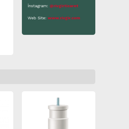
İnstagram:
@rivgirticaret
Web Site:
www.rivgir.com