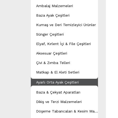
Ambalaj Malzemeleri
Baza Ayak Çeşitleri
Kumaş ve Deri Temizleyici Ürünler
Sünger Çeşitleri
Elyaf, Kırlent İçi & File Çeşitleri
Aksesuar Çeşitleri
Çivi & Zımba Telleri
Matkap & El Aleti Setleri
Ayarlı Orta Ayak Çeşitleri
Baza & Çekyat Aparatları
Dikiş ve Terzi Malzemeleri
D
öşeme Tabancaları & Kesim Makineleri