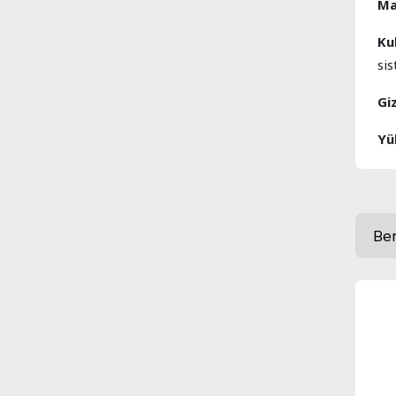
Ma
Ku
si
Gi
Yü
Be