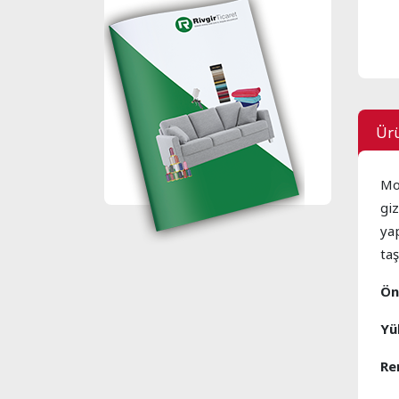
Ürü
Mo
giz
yap
taş
Ön
Yük
Re