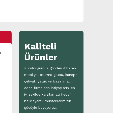
Kaliteli
ı
Ürünler
Kurulduğumuz günden itibaren
mobilya, oturma grubu, kanepe,
çekyat, yatak ve baza imal
eden firmaların ihtiyaçlarını en
iyi şekilde karşılamayı hedef
belirleyerek müşterilerimizin
gücüyle büyüyoruz.