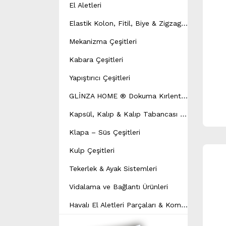
El Aletleri
E
lastik Kolon, Fitil, Biye & Zigzag Yay Çeşitleri
Mekanizma Çeşitleri
Kabara Çeşitleri
Yapıştırıcı Çeşitleri
G
LİNZA HOME ® Dokuma Kırlent Modeli
K
apsül, Kalıp & Kalıp Tabancası Çeşitleri
Klapa – Süs Çeşitleri
Kulp Çeşitleri
Tekerlek & Ayak Sistemleri
Vidalama ve Bağlantı Ürünleri
H
avalı El Aletleri Parçaları & Kompresör Yedek Parçaları