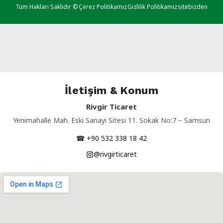
Tüm Hakları Saklıdır ©
Çerez Politikamız
Gizlilik Politikamız
sitebizden
İletişim & Konum
Rivgir Ticaret
Yenimahalle Mah. Eski Sanayi Sitesi 11. Sokak No:7 – Samsun
☎ +90 532 338 18 42
@rivgirticaret