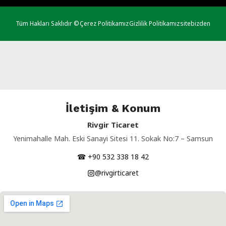
Tüm Hakları Saklıdır ©
Çerez Politikamız
Gizlilik Politikamız
sitebizden
İletişim & Konum
Rivgir Ticaret
Yenimahalle Mah. Eski Sanayi Sitesi 11. Sokak No:7 – Samsun
☎ +90 532 338 18 42
@rivgirticaret