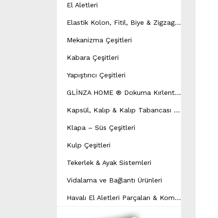
El Aletleri
E
lastik Kolon, Fitil, Biye & Zigzag Yay Çeşitleri
Mekanizma Çeşitleri
Kabara Çeşitleri
Yapıştırıcı Çeşitleri
G
LİNZA HOME ® Dokuma Kırlent Modeli
K
apsül, Kalıp & Kalıp Tabancası Çeşitleri
Klapa – Süs Çeşitleri
Kulp Çeşitleri
Tekerlek & Ayak Sistemleri
Vidalama ve Bağlantı Ürünleri
H
avalı El Aletleri Parçaları & Kompresör Yedek Parçaları