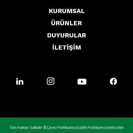
KURUMSAL
ÜRÜNLER
DUYURULAR
İLETİŞİM
Tüm Hakları Saklıdır ©
Çerez Politikamız
Gizlilik Politikamız
sitebizden