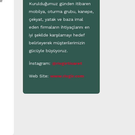
ir
Kurulduğumuz günden itibaren
mobilya, oturma grubu, kanepe,
çekyat, yatak ve baza imal
eden firmaların ihtiyaçlarını en
iyi şekilde karşılamayı hedef
belirleyerek müşterilerimizin
gücüyle büyüyoruz.
İnstagram:
@rivgirticaret
Web Site:
www.rivgir.com