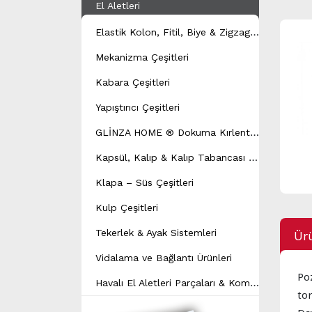
El Aletleri
E
lastik Kolon, Fitil, Biye & Zigzag Yay Çeşitleri
Mekanizma Çeşitleri
Kabara Çeşitleri
Yapıştırıcı Çeşitleri
G
LİNZA HOME ® Dokuma Kırlent Modeli
K
apsül, Kalıp & Kalıp Tabancası Çeşitleri
Klapa – Süs Çeşitleri
Kulp Çeşitleri
Tekerlek & Ayak Sistemleri
Ürü
Vidalama ve Bağlantı Ürünleri
Po
H
avalı El Aletleri Parçaları & Kompresör Yedek Parçaları
tor