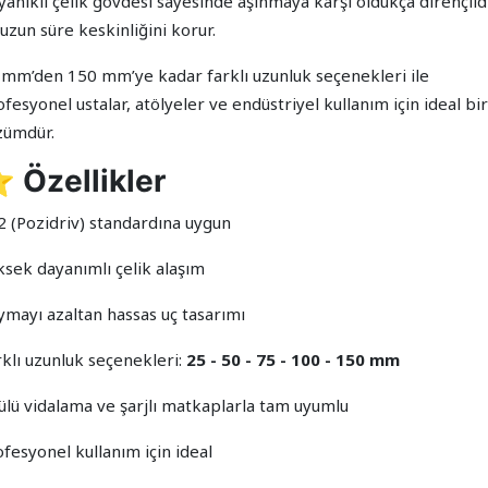
yanıklı çelik gövdesi sayesinde aşınmaya karşı oldukça dirençlid
uzun süre keskinliğini korur.
 mm’den 150 mm’ye kadar farklı uzunluk seçenekleri ile
fesyonel ustalar, atölyeler ve endüstriyel kullanım için ideal bir
zümdür.
⭐
Özellikler
2 (Pozidriv) standardına uygun
ksek dayanımlı çelik alaşım
ymayı azaltan hassas uç tasarımı
rklı uzunluk seçenekleri:
25 - 50 - 75 - 100 - 150 mm
ülü vidalama ve şarjlı matkaplarla tam uyumlu
fesyonel kullanım için ideal