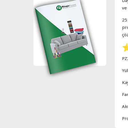
Da
ve 
25
pro
çö
PZ
Yü
Ka
Fa
Ak
Pro