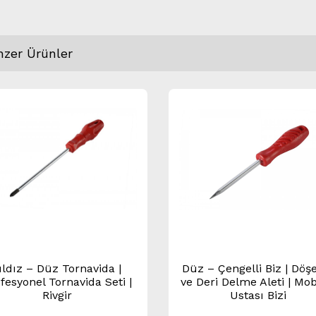
nzer Ürünler
ıldız – Düz Tornavida |
Düz – Çengelli Biz | Dö
fesyonel Tornavida Seti |
ve Deri Delme Aleti | Mob
Rivgir
Ustası Bizi