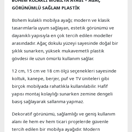
BOHEM KULAKLI MOBİLYA AYAĞI – AĞAÇ
GÖRÜNÜMLÜ SAĞLAM PLASTİK
Bohem kulaklı mobilya ayağı; modern ve klasik
tasarımlarla uyum sağlayan, estetik görünümü ve
dayanıklı yapısıyla en çok tercih edilen modeller
arasındadır. Ağaç dokulu yüzeyi sayesinde doğal bir
şıklık sunarken, yüksek mukavemetli plastik
gövdesi ile uzun ömürlü kullanım sağlar.
12 cm, 15 cm ve 18 cm ölçü seçenekleri sayesinde
koltuk, kanepe, berjer, puf ve TV üniteleri gibi
birçok mobilyada rahatlıkla kullanılabilir. Hafif
yapısı montaj kolaylığı sunarken zemine dengeli
basış sağlayarak sallanma yapmaz.
Dekoratif görünümü, sağlamlığı ve geniş kullanım
alanı ile hem ev hem ticari projelerde güvenle
tercih edilen bir mobilya ayağıdır. Modern