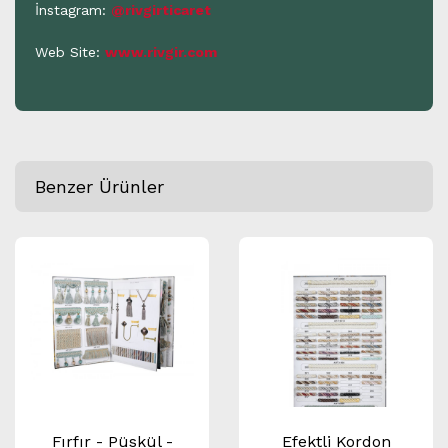
İnstagram:
@rivgirticaret
Web Site:
www.rivgir.com
Benzer Ürünler
Fırfır - Püskül -
Efektli Kordon