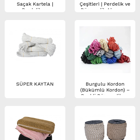
Saçak Kartela |
Çeşitleri | Perdelik ve
Perdelik ve
Döşemelik Aksesuar
Döşemelik Aksesuar
Kordonu Kartelası
Kartelası
SÜPER KAYTAN
Burgulu Kordon
(Bükümlü Kordon) –
Renkli Döşemelik ve
Aksesuar Kordonu