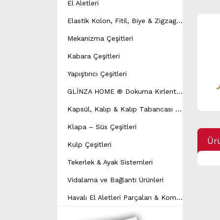
El Aletleri
E
lastik Kolon, Fitil, Biye & Zigzag Yay Çeşitleri
Mekanizma Çeşitleri
Kabara Çeşitleri
Yapıştırıcı Çeşitleri
G
LİNZA HOME ® Dokuma Kırlent Modeli
K
apsül, Kalıp & Kalıp Tabancası Çeşitleri
Klapa – Süs Çeşitleri
Ürü
Kulp Çeşitleri
Tekerlek & Ayak Sistemleri
Vidalama ve Bağlantı Ürünleri
H
avalı El Aletleri Parçaları & Kompresör Yedek Parçaları