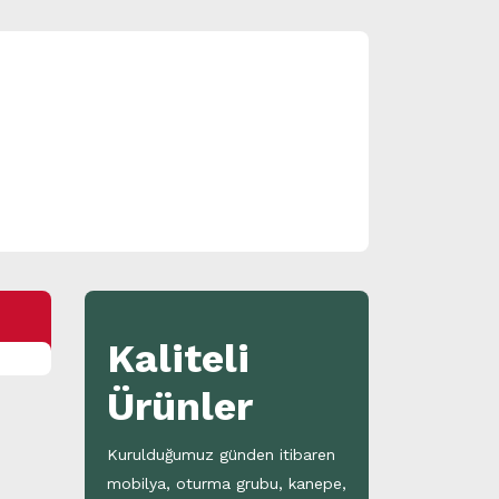
Kaliteli
Ürünler
Kurulduğumuz günden itibaren
mobilya, oturma grubu, kanepe,