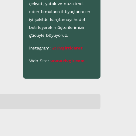
çekyat, yatak ve baza imal
eden firmaların ihtiyaçlarını en
iyi şekilde karşılamayı hedef
belirleyerek müşterilerimizin
gücüyle büyüyoruz.
İnstagram:
@rivgirticaret
Web Site:
www.rivgir.com