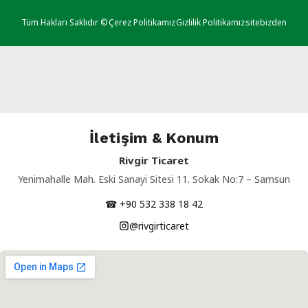
Tüm Hakları Saklıdır ©
Çerez Politikamız
Gizlilik Politikamız
sitebizden
İletişim & Konum
Rivgir Ticaret
Yenimahalle Mah. Eski Sanayi Sitesi 11. Sokak No:7 – Samsun
☎ +90 532 338 18 42
@rivgirticaret