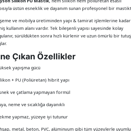
yson Silikon PU Mastik
, hem silikon hem poliüretan esaslı
pısıyla üstün esneklik ve dayanım sunan profesyonel bir mastikti
şeme ve mobilya üretiminden yapı & tamirat işlemlerine kadar
iş kullanım alanı vardır. Tek bileşenli yapısı sayesinde kolay
ulanır, sürüldükten sonra hızlı kürlenir ve uzun ömürlü bir tutuş
lar.
ne Çıkan Özellikler
Yüksek yapışma gücü
ilikon + PU (Poliüretan) hibrit yapı
Esnek ve çatlama yapmayan formül
uya, neme ve sıcaklığa dayanıklı
Çekme yapmaz, yüzeye iyi tutunur
Ahşap, metal, beton, PVC, alüminyum gibi tüm yüzeylerle uyumlu