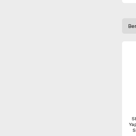
Be
S
Yap
S