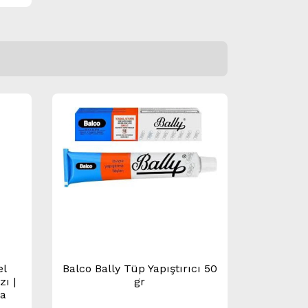
el
Balco Bally Tüp Yapıştırıcı 50
zı |
gr
ya