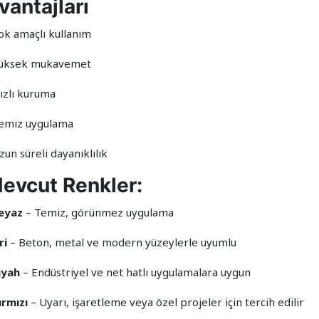
vantajları
Çok amaçlı kullanım
Yüksek mukavemet
Hızlı kuruma
Temiz uygulama
zun süreli dayanıklılık
evcut Renkler:
eyaz
– Temiz, görünmez uygulama
ri
– Beton, metal ve modern yüzeylerle uyumlu
iyah
– Endüstriyel ve net hatlı uygulamalara uygun
ırmızı
– Uyarı, işaretleme veya özel projeler için tercih edilir