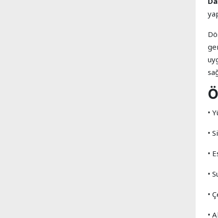
Da
ya
Dö
gen
uyg
sağ
Ö
• 
• S
• 
• S
• 
• 