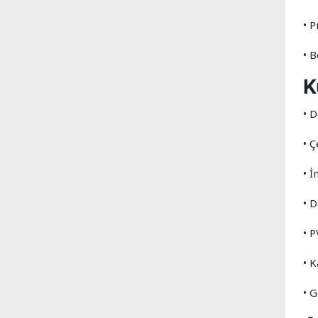
• P
• B
K
• 
• 
• İ
• 
• 
• 
• 