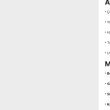
A
• 
• 
• 
• 
• U
M
•
B
•
G
•
S
•
K