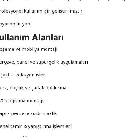
rofesyonel kullanım için geliştirilmiştir
oyanabilir yapı
ullanım Alanları
Döşeme ve mobilya montajı
Çerçeve, panel ve süpürgelik uygulamaları
nşaat – izolasyon işleri
Derz, boşluk ve çatlak doldurma
PVC doğrama montajı
Kapı – pencere sızdırmazlık
Genel tamir & yapıştırma işlemleri