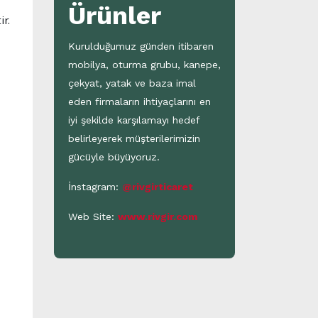
Ürünler
r.
Kurulduğumuz günden itibaren
mobilya, oturma grubu, kanepe,
çekyat, yatak ve baza imal
eden firmaların ihtiyaçlarını en
iyi şekilde karşılamayı hedef
belirleyerek müşterilerimizin
gücüyle büyüyoruz.
İnstagram:
@rivgirticaret
Web Site:
www.rivgir.com