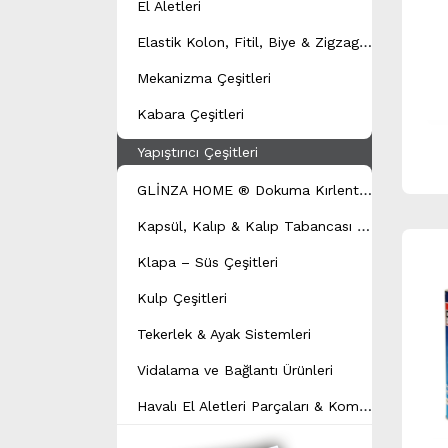
El Aletleri
E
lastik Kolon, Fitil, Biye & Zigzag Yay Çeşitleri
Mekanizma Çeşitleri
Kabara Çeşitleri
Yapıştırıcı Çeşitleri
G
LİNZA HOME ® Dokuma Kırlent Modeli
K
apsül, Kalıp & Kalıp Tabancası Çeşitleri
Klapa – Süs Çeşitleri
Kulp Çeşitleri
Tekerlek & Ayak Sistemleri
Vidalama ve Bağlantı Ürünleri
H
avalı El Aletleri Parçaları & Kompresör Yedek Parçaları