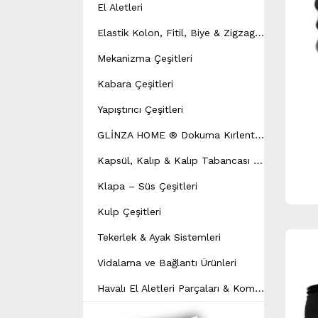
El Aletleri
E
lastik Kolon, Fitil, Biye & Zigzag Yay Çeşitleri
Mekanizma Çeşitleri
Kabara Çeşitleri
Yapıştırıcı Çeşitleri
G
LİNZA HOME ® Dokuma Kırlent Modeli
K
apsül, Kalıp & Kalıp Tabancası Çeşitleri
Klapa – Süs Çeşitleri
Kulp Çeşitleri
Tekerlek & Ayak Sistemleri
Vidalama ve Bağlantı Ürünleri
H
avalı El Aletleri Parçaları & Kompresör Yedek Parçaları