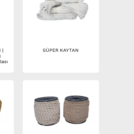
 |
SÜPER KAYTAN
k
lası