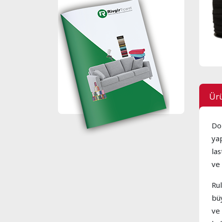
Ürü
Do
ya
las
ve 
Ru
bü
ve