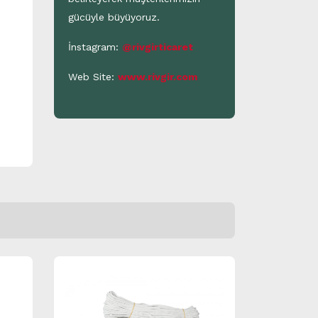
gücüyle büyüyoruz.
İnstagram:
@rivgirticaret
Web Site:
www.rivgir.com