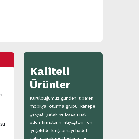
Kaliteli
Ürünler
ri
Kurulduğumuz günden itibaren
mobilya, oturma grubu, kanepe,
çekyat, yatak ve baza imal
eden firmaların ihtiyaçlarını en
usu
iyi şekilde karşılamayı hedef
belirleyerek müşterilerimizin