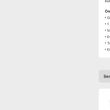
kul
Ön
• 
• 1
• 
• 
• T
• 
Be