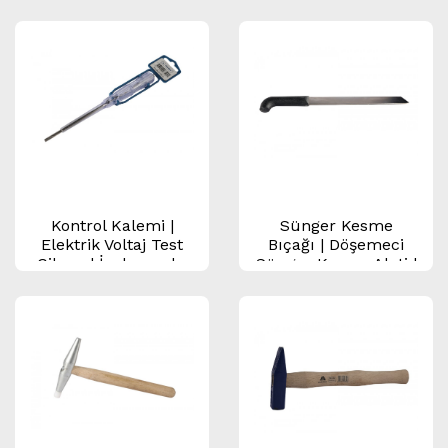
Tornavida Seti |
Ustası Bizi
Rivgir
Kontrol Kalemi |
Sünger Kesme
Elektrik Voltaj Test
Bıçağı | Döşemeci
Cihazı | İzolasyonlu
Sünger Kesme Aleti |
Test Kalemi
Mobilya & Koltuk
Sünger Bıçağı