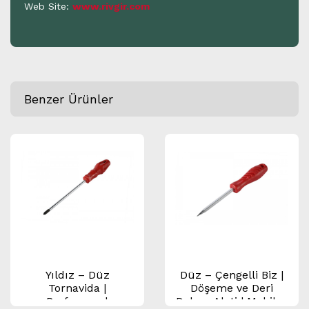
Web Site:
www.rivgir.com
Benzer Ürünler
Yıldız – Düz
Düz – Çengelli Biz |
Tornavida |
Döşeme ve Deri
Profesyonel
Delme Aleti | Mobilya