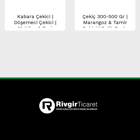
Kabara Çekici |
Çekiç 300-500 Gr |
Döşemeci Çekici |
Marangoz & Tamir
Mobilya & Deri
Çekici | Çelik Başlı,
İşleme Çekici
Kaymaz Saplı