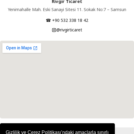
Rivgir Ticaret
Yenimahalle Mah. Eski Sanayi Sitesi 11. Sokak No:7 – Samsun
☎ +90 532 338 18 42
@rivgirticaret
Gizlilik ve Çerez Politikası’ndaki amaçlarla sınırlı