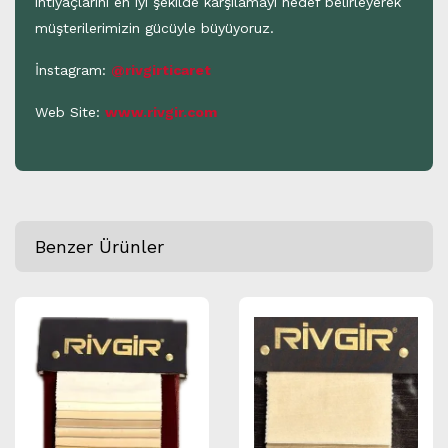
ihtiyaçlarını en iyi şekilde karşılamayı hedef belirleyerek
müşterilerimizin gücüyle büyüyoruz.
İnstagram:
@rivgirticaret
Web Site:
www.rivgir.com
Benzer Ürünler