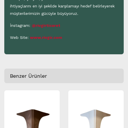
ihtiyaçlarını en iyi şekilde karşılamayı hedef belirleyerek
müşterilerimizin gücüyle büyüyoruz.
İnstagram:
@rivgirticaret
Web Site:
www.rivgir.com
Benzer Ürünler