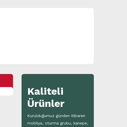
Kaliteli
Ürünler
Kurulduğumuz günden itibaren
mobilya, oturma grubu, kanepe,