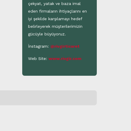
çekyat, yatak ve baza imal
eden firmaların ihtiyaçlarını en
iyi şekilde karşılamayı hedef
belirleyerek müşterilerimizin
gücüyle büyüyoruz.
İnstagram:
@rivgirticaret
Web Site:
www.rivgir.com