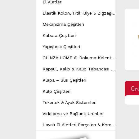
El Aletleri
E
lastik Kolon, Fitil, Biye & Zigzag Yay Çeşitleri
Mekanizma Çeşitleri
Kabara Çeşitleri
Yapıştırıcı Çeşitleri
G
LİNZA HOME ® Dokuma Kırlent Modeli
K
apsül, Kalıp & Kalıp Tabancası Çeşitleri
Klapa – Süs Çeşitleri
Ürü
Kulp Çeşitleri
Tekerlek & Ayak Sistemleri
Vidalama ve Bağlantı Ürünleri
H
avalı El Aletleri Parçaları & Kompresör Yedek Parçaları