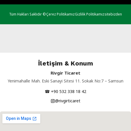
Tüm Hakları Saklıdır ©
Çerez Politikamız
Gizlilik Politikamız
sitebizden
İletişim & Konum
Rivgir Ticaret
Yenimahalle Mah. Eski Sanayi Sitesi 11. Sokak No:7 – Samsun
☎ +90 532 338 18 42
@rivgirticaret