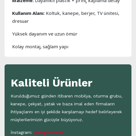
Malzeme:
Dayanıklı plastik + prinç kaplama detay
Kullanım Alanı:
Koltuk, kanepe, berjer, TV ünitesi,
dresuar
Yüksek dayanım ve uzun ömür
Kolay montaj, sağlam yapı
Kaliteli Ürünler
Kurulduğumuz günden itibaren mobilya, oturma grubu,
kanepe, çekyat, yatak ve baza imal eden firmaların
ihtiyaçlarını en iyi şekilde karşılamayı hedef belirleyerek
müşterilerimizin gücüyle büyüyoruz.
İnstagram:
@rivgirticaret