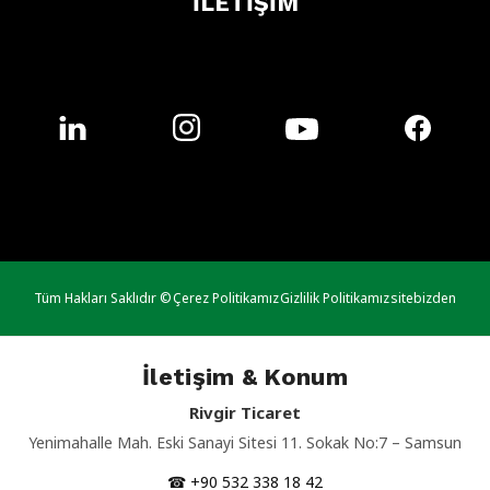
İLETİŞİM
Tüm Hakları Saklıdır ©
Çerez Politikamız
Gizlilik Politikamız
sitebizden
İletişim & Konum
Rivgir Ticaret
Yenimahalle Mah. Eski Sanayi Sitesi 11. Sokak No:7 – Samsun
☎ +90 532 338 18 42