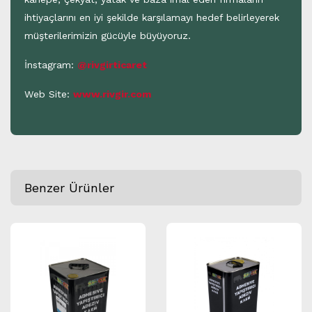
ihtiyaçlarını en iyi şekilde karşılamayı hedef belirleyerek
müşterilerimizin gücüyle büyüyoruz.
İnstagram:
@rivgirticaret
Web Site:
www.rivgir.com
Benzer Ürünler