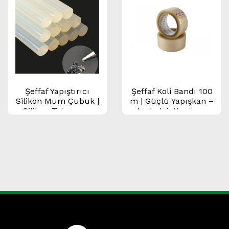
Şeffaf Yapıştırıcı
Şeffaf Koli Bandı 100
Silikon Mum Çubuk |
m | Güçlü Yapışkan –
Silikon Tabancası
Ambalaj, Kargo ve
İçin – 11 mm / 7 mm
Paketleme Bandı
Uyumlu