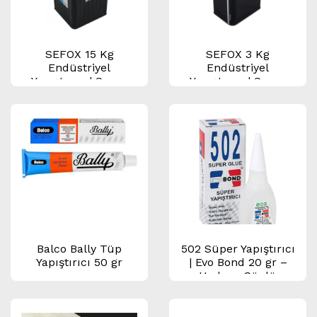
SEFOX 15 Kg
SEFOX 3 Kg
Endüstriyel
Endüstriyel
Yapıştırıcı | Sarı –
Yapıştırıcı | Sarı –
Kırmızı | Sünger,
Kırmızı | Sünger,
Deri, Mobilya ve
Deri ve Mobilya
Döşeme Yapıştırıcı
Yapıştırıcı
Balco Bally Tüp
502 Süper Yapıştırıcı
Yapıştırıcı 50 gr
| Evo Bond 20 gr –
Hızlı ve Güçlü
Yapıştırıcı