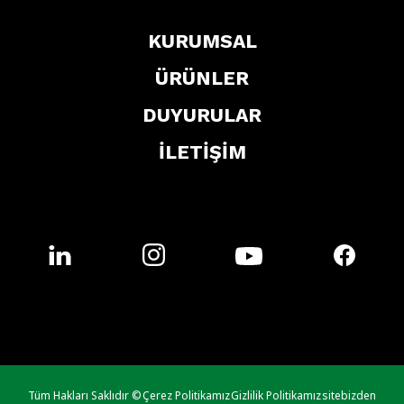
KURUMSAL
ÜRÜNLER
DUYURULAR
İLETİŞİM
Tüm Hakları Saklıdır ©
Çerez Politikamız
Gizlilik Politikamız
sitebizden