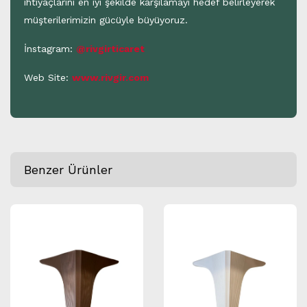
ihtiyaçlarını en iyi şekilde karşılamayı hedef belirleyerek
müşterilerimizin gücüyle büyüyoruz.
İnstagram:
@rivgirticaret
Web Site:
www.rivgir.com
Benzer Ürünler