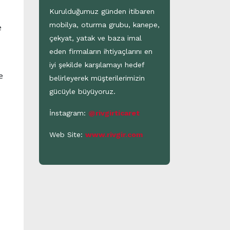
Kurulduğumuz günden itibaren
mobilya, oturma grubu, kanepe,
e
çekyat, yatak ve baza imal
eden firmaların ihtiyaçlarını en
iyi şekilde karşılamayı hedef
e
belirleyerek müşterilerimizin
gücüyle büyüyoruz.
İnstagram:
@rivgirticaret
Web Site:
www.rivgir.com