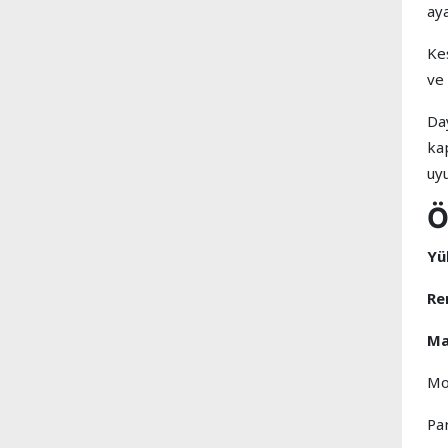
aya
Ke
ve 
Da
kap
uy
Ö
Yü
Re
Ma
Mo
Pa