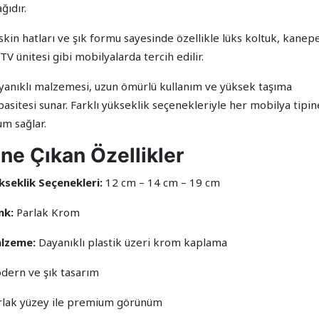
ğıdır.
skin hatları ve şık formu sayesinde özellikle lüks koltuk, kanep
TV ünitesi gibi mobilyalarda tercih edilir.
yanıklı malzemesi, uzun ömürlü kullanım ve yüksek taşıma
asitesi sunar. Farklı yükseklik seçenekleriyle her mobilya tipin
um sağlar.
ne Çıkan Özellikler
kseklik Seçenekleri:
12 cm – 14 cm – 19 cm
nk:
Parlak Krom
lzeme:
Dayanıklı plastik üzeri krom kaplama
dern ve şık tasarım
rlak yüzey ile premium görünüm