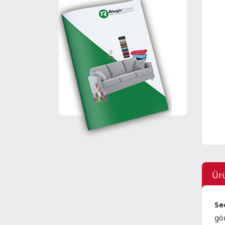
Ürü
Se
gö