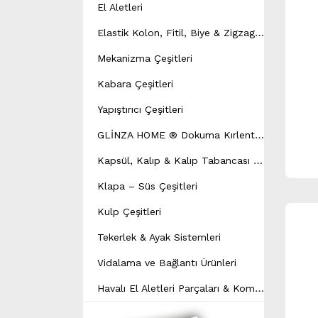
El Aletleri
E
lastik Kolon, Fitil, Biye & Zigzag Yay Çeşitleri
Mekanizma Çeşitleri
Kabara Çeşitleri
Yapıştırıcı Çeşitleri
G
LİNZA HOME ® Dokuma Kırlent Modeli
K
apsül, Kalıp & Kalıp Tabancası Çeşitleri
Klapa – Süs Çeşitleri
Kulp Çeşitleri
Tekerlek & Ayak Sistemleri
Vidalama ve Bağlantı Ürünleri
H
avalı El Aletleri Parçaları & Kompresör Yedek Parçaları