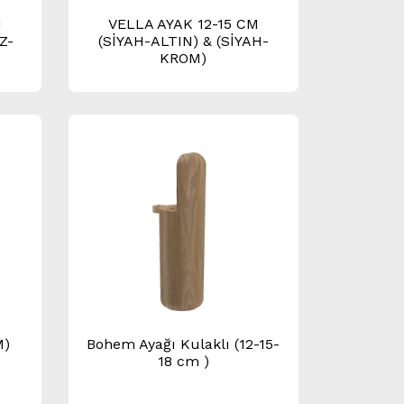
M
VELLA AYAK 12-15 CM
Z-
(SİYAH-ALTIN) & (SİYAH-
KROM)
M)
Bohem Ayağı Kulaklı (12-15-
18 cm )