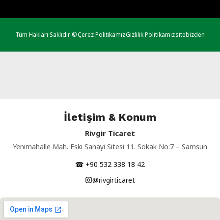
Tüm Hakları Saklıdır ©
Çerez Politikamız
Gizlilik Politikamız
sitebizden
İletişim & Konum
Rivgir Ticaret
Yenimahalle Mah. Eski Sanayi Sitesi 11. Sokak No:7 – Samsun
☎ +90 532 338 18 42
@rivgirticaret