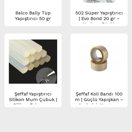
Balco Bally Tüp
502 Süper Yapıştırıcı
Yapıştırıcı 50 gr
| Evo Bond 20 gr –
Hızlı ve Güçlü
Yapıştırıcı
Şeffaf Yapıştırıcı
Şeffaf Koli Bandı 100
Silikon Mum Çubuk |
m | Güçlü Yapışkan –
Silikon Tabancası
Ambalaj, Kargo ve
İçin – 11 mm / 7 mm
Paketleme Bandı
Uyumlu