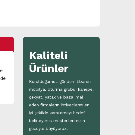
Kaliteli
Ürünler
ve
ade
Kurulduğumuz günden itibaren
mobilya, oturma grubu, kanepe,
çekyat, yatak ve baza imal
eden firmaların ihtiyaçlarını en
iyi şekilde karşılamayı hedef
belirleyerek müşterilerimizin
gücüyle büyüyoruz.