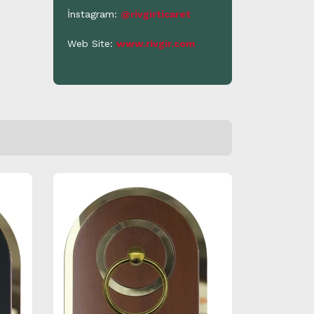
İnstagram:
@rivgirticaret
Web Site:
www.rivgir.com