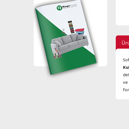
Ürü
Sof
Ku
de
ve
fo