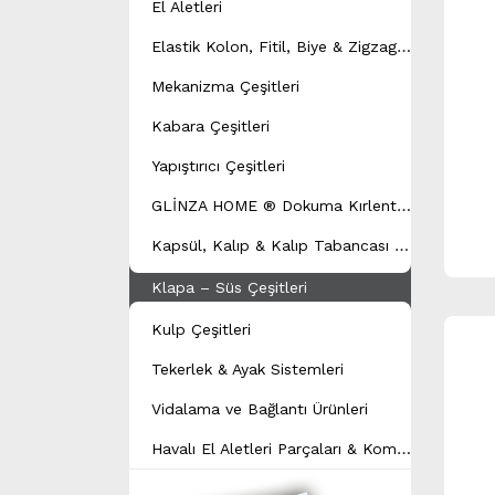
El Aletleri
E
lastik Kolon, Fitil, Biye & Zigzag Yay Çeşitleri
Mekanizma Çeşitleri
Kabara Çeşitleri
Yapıştırıcı Çeşitleri
G
LİNZA HOME ® Dokuma Kırlent Modeli
K
apsül, Kalıp & Kalıp Tabancası Çeşitleri
Klapa – Süs Çeşitleri
Kulp Çeşitleri
Tekerlek & Ayak Sistemleri
Vidalama ve Bağlantı Ürünleri
H
avalı El Aletleri Parçaları & Kompresör Yedek Parçaları