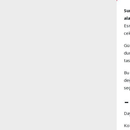
Su
al
Es
ce
Gün
du
ta
Bu 
değ
seç
-
Da
Kol