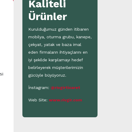
Kaliteli
Ürünler
Kurulduğumuz günden itibaren
mobilya, oturma grubu, kanepe,
çekyat, yatak ve baza imal
eden firmaların ihtiyaçlarını en
iyi şekilde karşılamayı hedef
belirleyerek müşterilerimizin
si
gücüyle büyüyoruz.
İnstagram:
@rivgirticaret
Web Site:
www.rivgir.com