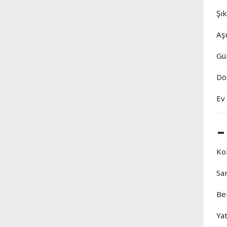
Şı
Aş
Gü
Dö
Ev 
-
Ko
Sa
Be
Ya