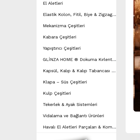
El Aletleri
E
lastik Kolon, Fitil, Biye & Zigzag Yay Çeşitleri
Mekanizma Çeşitleri
Kabara Çeşitleri
Yapıştırıcı Çeşitleri
G
LİNZA HOME ® Dokuma Kırlent Modeli
K
apsül, Kalıp & Kalıp Tabancası Çeşitleri
Klapa – Süs Çeşitleri
Kulp Çeşitleri
Tekerlek & Ayak Sistemleri
Vidalama ve Bağlantı Ürünleri
H
avalı El Aletleri Parçaları & Kompresör Yedek Parçaları