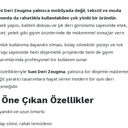
ni Deri Zeugma yalnızca mobilyada değil, tekstil ve moda
anında da rahatlıkla kullanılabilen çok yönlü bir üründür.
nek yapısı, kaliteli dokusu ve şık deri görünümü sayesinde etek,
ket, yelek gibi giyim ürünlerinde de mükemmel sonuçlar verir.
lük kullanıma dayanıklı olması, kolay silinebilir yüzeyi ve tok
ruşu sayesinde hem döşemelik projelerde hem de giyim
sarımlarında profesyonel bir kullanım sunar.
özellikleriyle
Suni Deri Zeugma
, yalnızca bir döşeme malzeme
il; yaratıcı tasarımlara hayat veren modern bir suni deri
eneğidir.
 Öne Çıkan Özellikler
yanıklı ve uzun ömürlü
ay silinir, rahat temizlenir