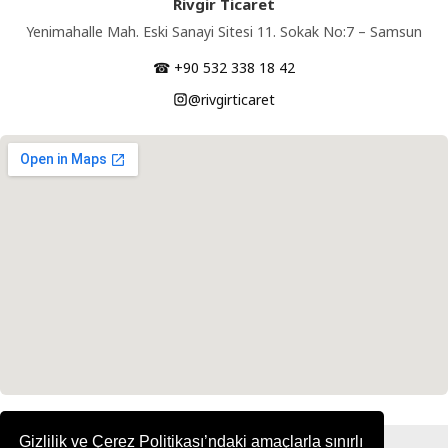
Rivgir Ticaret
Yenimahalle Mah. Eski Sanayi Sitesi 11. Sokak No:7 – Samsun
☎ +90 532 338 18 42
@rivgirticaret
Gizlilik ve Çerez Politikası’ndaki amaçlarla sınırlı