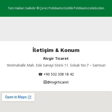
Tüm Hakları Saklıdır ©
Çerez Politikamız
Gizlilik Politikamız
sitebizden
İletişim & Konum
Rivgir Ticaret
Yenimahalle Mah. Eski Sanayi Sitesi 11. Sokak No:7 – Samsun
☎ +90 532 338 18 42
@rivgirticaret