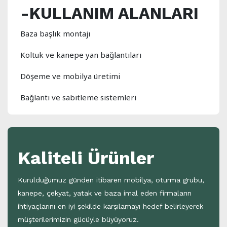
-
KULLANIM ALANLARI
Baza başlık montajı
Koltuk ve kanepe yan bağlantıları
Döşeme ve mobilya üretimi
Bağlantı ve sabitleme sistemleri
Kaliteli Ürünler
Kurulduğumuz günden itibaren mobilya, oturma grubu,
kanepe, çekyat, yatak ve baza imal eden firmaların
ihtiyaçlarını en iyi şekilde karşılamayı hedef belirleyerek
müşterilerimizin gücüyle büyüyoruz.