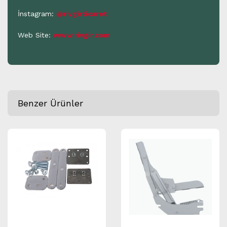
İnstagram:
@rivgirticaret
Web Site:
www.rivgir.com
Benzer Ürünler