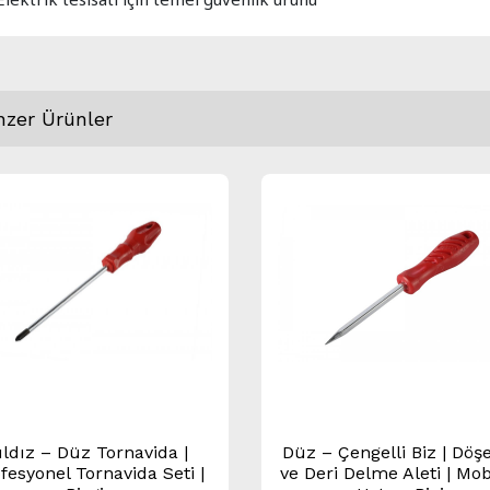
nzer Ürünler
ıldız – Düz Tornavida |
Düz – Çengelli Biz | Dö
fesyonel Tornavida Seti |
ve Deri Delme Aleti | Mob