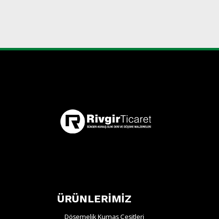
ÜRÜNLERİMİZ
Döşemelik Kumaş Çeşitleri