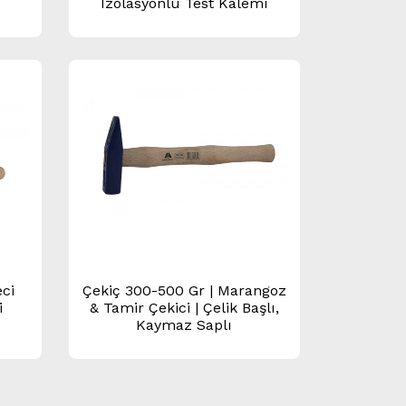
İzolasyonlu Test Kalemi
ci
Çekiç 300-500 Gr | Marangoz
i
& Tamir Çekici | Çelik Başlı,
Kaymaz Saplı