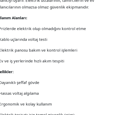
lanıcıyı uyarır. Elektrik ustalarının, tamircilerin ve ev
llanıcılarının olmazsa olmaz güvenlik ekipmanıdır.
llanım Alanları:
Prizlerde elektrik olup olmadığını kontrol etme
ablo uçlarında voltaj testi
Elektrik panosu bakım ve kontrol işlemleri
v ve iş yerlerinde hızlı akım tespiti
llikler:
Dayanıklı şeffaf gövde
Hassas voltaj algılama
Ergonomik ve kolay kullanım
lektrik tesisatı için temel güvenlik ürünü