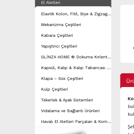
El Aletleri
E
lastik Kolon, Fitil, Biye & Zigzag Yay Çeşitleri
Mekanizma Çeşitleri
Kabara Çeşitleri
Yapıştırıcı Çeşitleri
G
LİNZA HOME ® Dokuma Kırlent Modeli
K
apsül, Kalıp & Kalıp Tabancası Çeşitleri
Klapa – Süs Çeşitleri
Ürü
Kulp Çeşitleri
Ko
Tekerlek & Ayak Sistemleri
bu
Vidalama ve Bağlantı Ürünleri
kul
H
avalı El Aletleri Parçaları & Kompresör Yedek Parçaları
Şe