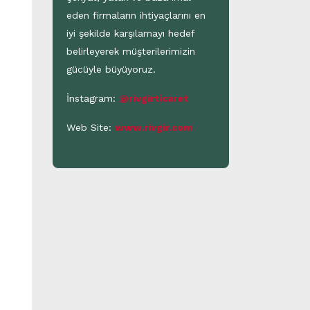
eden firmaların ihtiyaçlarını en
iyi şekilde karşılamayı hedef
belirleyerek müşterilerimizin
gücüyle büyüyoruz.
İnstagram:
@rivgirticaret
Web Site:
www.rivgir.com