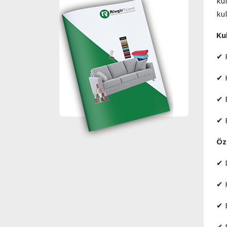
kul
ku
Ku
✔ 
✔ K
✔ 
✔ E
Öze
✔ 
✔ 
✔ 
✔ E