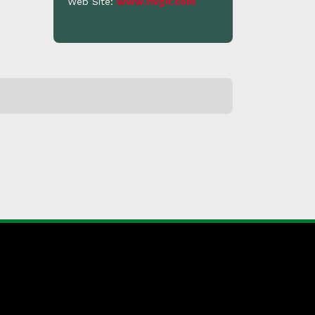
Web Site:
www.rivgir.com