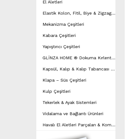
El Aletleri
E
lastik Kolon, Fitil, Biye & Zigzag Yay Çeşitleri
Mekanizma Çeşitleri
Kabara Çeşitleri
Yapıştırıcı Çeşitleri
G
LİNZA HOME ® Dokuma Kırlent Modeli
K
apsül, Kalıp & Kalıp Tabancası Çeşitleri
Klapa – Süs Çeşitleri
Kulp Çeşitleri
Tekerlek & Ayak Sistemleri
Vidalama ve Bağlantı Ürünleri
H
avalı El Aletleri Parçaları & Kompresör Yedek Parçaları