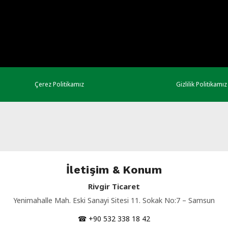
Çerez Politikamız
Gizlilik Politikamız
İletişim & Konum
Rivgir Ticaret
Yenimahalle Mah. Eski Sanayi Sitesi 11. Sokak No:7 – Samsun
☎ +90 532 338 18 42