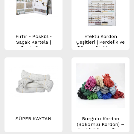
Fırfır - Püskül -
Efektli Kordon
Saçak Kartela |
Çeşitleri | Perdelik ve
Perdelik ve
Döşemelik Aksesuar
Döşemelik Aksesuar
Kordonu Kartelası
Kartelası
SÜPER KAYTAN
Burgulu Kordon
(Bükümlü Kordon) –
Renkli Döşemelik ve