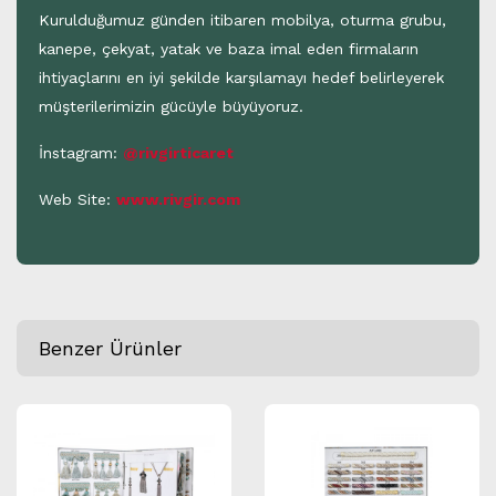
Kurulduğumuz günden itibaren mobilya, oturma grubu,
kanepe, çekyat, yatak ve baza imal eden firmaların
ihtiyaçlarını en iyi şekilde karşılamayı hedef belirleyerek
müşterilerimizin gücüyle büyüyoruz.
İnstagram:
@rivgirticaret
Web Site:
www.rivgir.com
Benzer Ürünler