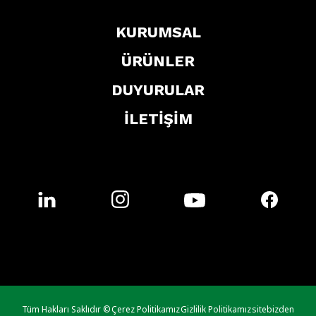
KURUMSAL
ÜRÜNLER
DUYURULAR
İLETİŞİM
Tüm Hakları Saklıdır ©
Çerez Politikamız
Gizlilik Politikamız
sitebizden