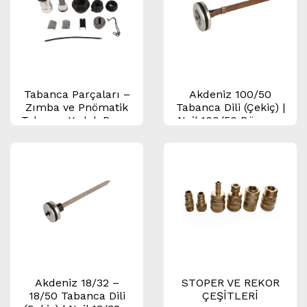
Tabanca Parçaları –
Akdeniz 100/50
Zımba ve Pnömatik
Tabanca Dili (Çekiç) |
Tabanca Yedek Parça
Nail 100/50 Döşeme
Seti (Bakım &
Tabancası Yedek
Onarım)
Parçası
Akdeniz 18/32 –
STOPER VE REKOR
18/50 Tabanca Dili
ÇEŞİTLERİ