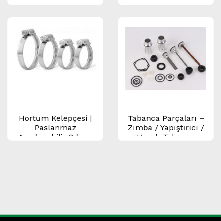
(Çekiç) | Nail 18/32 –
18/50 Döşeme
Tabancası Yedek
Parçası
Hortum Kelepçesi |
Tabanca Parçaları –
Paslanmaz
Zımba / Yapıştırıcı /
Ayarlanabilir Sıkma
Havalı Tabanca
Kelepçesi
Yedek Parça Seti