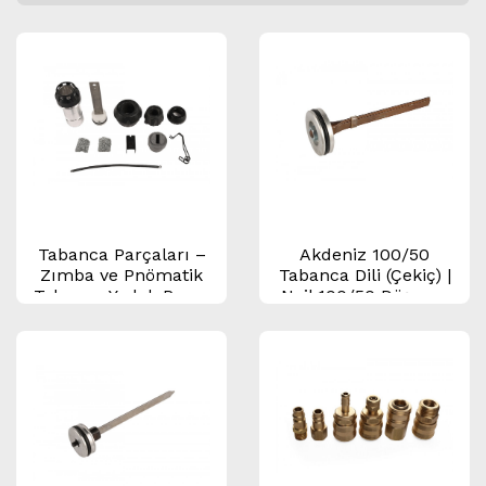
Tabanca Parçaları –
Akdeniz 100/50
Zımba ve Pnömatik
Tabanca Dili (Çekiç) |
Tabanca Yedek Parça
Nail 100/50 Döşeme
Seti (Bakım &
Tabancası Yedek
Onarım)
Parçası