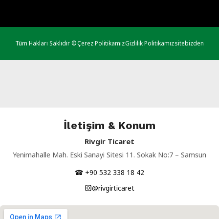
Tüm Hakları Saklıdır ©
Çerez Politikamız
Gizlilik Politikamız
sitebizden
İletişim & Konum
Rivgir Ticaret
Yenimahalle Mah. Eski Sanayi Sitesi 11. Sokak No:7 – Samsun
☎ +90 532 338 18 42
@rivgirticaret