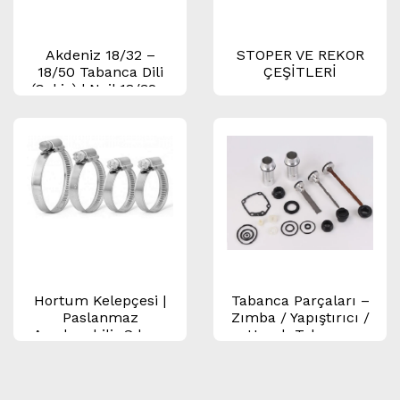
Akdeniz 18/32 –
STOPER VE REKOR
18/50 Tabanca Dili
ÇEŞİTLERİ
(Çekiç) | Nail 18/32 –
18/50 Döşeme
Tabancası Yedek
Parçası
Hortum Kelepçesi |
Tabanca Parçaları –
Paslanmaz
Zımba / Yapıştırıcı /
Ayarlanabilir Sıkma
Havalı Tabanca
Kelepçesi
Yedek Parça Seti