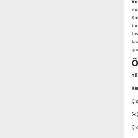
Ve
mob
Ka
bir
ta
ka
güv
Ö
Yü
Re
Çi
Sa
Çiz