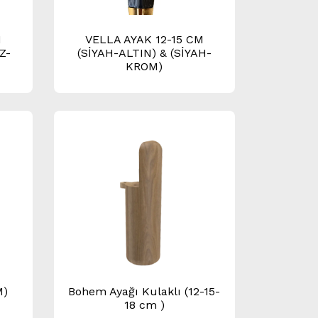
M
VELLA AYAK 12-15 CM
Z-
(SİYAH-ALTIN) & (SİYAH-
KROM)
M)
Bohem Ayağı Kulaklı (12-15-
18 cm )