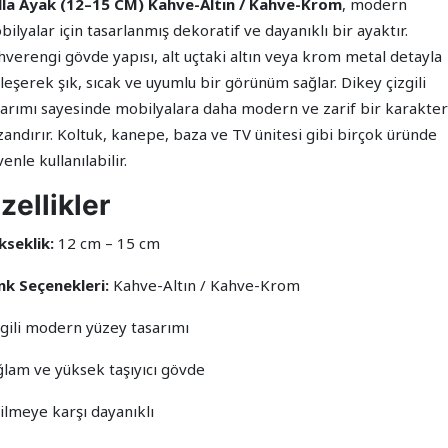
lla Ayak (12–15 CM) Kahve-Altın / Kahve-Krom
, modern
ilyalar için tasarlanmış dekoratif ve dayanıklı bir ayaktır.
hverengi gövde yapısı, alt uçtaki altın veya krom metal detayla
leşerek şık, sıcak ve uyumlu bir görünüm sağlar. Dikey çizgili
sarımı sayesinde mobilyalara daha modern ve zarif bir karakter
zandırır. Koltuk, kanepe, baza ve TV ünitesi gibi birçok üründe
enle kullanılabilir.
zellikler
kseklik:
12 cm – 15 cm
nk Seçenekleri:
Kahve-Altın / Kahve-Krom
zgili modern yüzey tasarımı
ğlam ve yüksek taşıyıcı gövde
ilmeye karşı dayanıklı