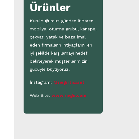
Ürünler
Kurulduğumuz günden itibaren
mobilya, oturma grubu, kanepe,
çekyat, yatak ve baza imal
eden firmaların ihtiyaçlarını en
iyi şekilde karşılamayı hedef
belirleyerek müşterilerimizin
gücüyle büyüyoruz.
İnstagram:
@rivgirticaret
Web Site:
www.rivgir.com