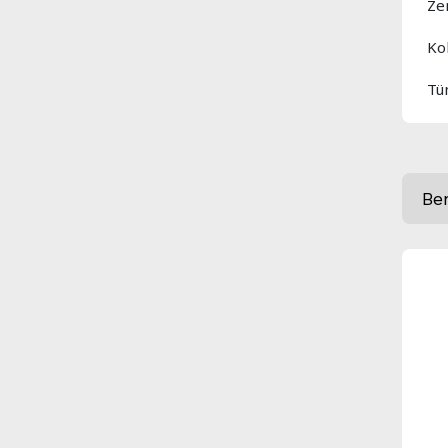
Ze
Ko
Tü
Be