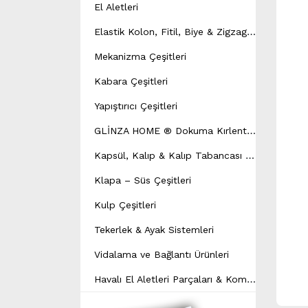
El Aletleri
E
lastik Kolon, Fitil, Biye & Zigzag Yay Çeşitleri
Mekanizma Çeşitleri
Kabara Çeşitleri
Yapıştırıcı Çeşitleri
G
LİNZA HOME ® Dokuma Kırlent Modeli
K
apsül, Kalıp & Kalıp Tabancası Çeşitleri
Klapa – Süs Çeşitleri
Kulp Çeşitleri
Tekerlek & Ayak Sistemleri
Vidalama ve Bağlantı Ürünleri
H
avalı El Aletleri Parçaları & Kompresör Yedek Parçaları