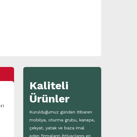
Kaliteli
Ürünler
ri
Kurulduğumuz günden itibaren
mobilya, oturma grubu, kanepe,
çekyat, yatak ve baza imal
eden firmaların ihtiyaçlarını en