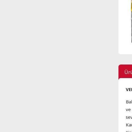
Ürü
VE
Ba
ve
se
Ka