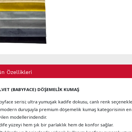
n Özellikleri
LVET (BABYFACE) DÖŞEMELİK KUMAŞ
byface serisi; ultra yumuşak kadife dokusu, canlı renk seçenekle
 modern duruşuyla premium döşemelik kumaş kategorisinin en
vilen modellerindendir.
dife yüzeyi hem şık bir parlaklık hem de konfor sağlar.