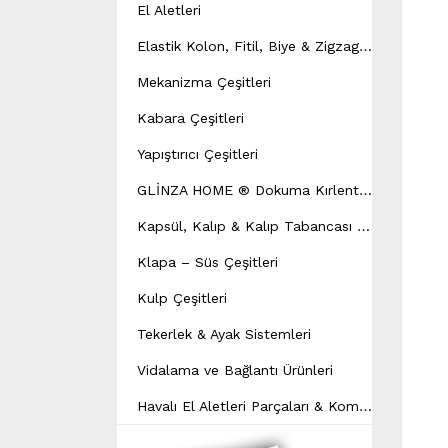
El Aletleri
E
lastik Kolon, Fitil, Biye & Zigzag Yay Çeşitleri
Mekanizma Çeşitleri
Kabara Çeşitleri
Yapıştırıcı Çeşitleri
G
LİNZA HOME ® Dokuma Kırlent Modeli
K
apsül, Kalıp & Kalıp Tabancası Çeşitleri
Klapa – Süs Çeşitleri
Kulp Çeşitleri
Tekerlek & Ayak Sistemleri
Vidalama ve Bağlantı Ürünleri
H
avalı El Aletleri Parçaları & Kompresör Yedek Parçaları